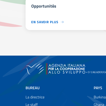
Opportunités
EN SAVOIR PLUS
BUREAU
PAYS
La directrice
Burkina
Le staff
Ghana