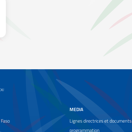
MEDIA
 Faso
Lignes directrices et documents
programmation